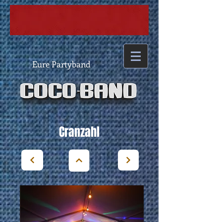
Eure Partyband
Cranzahl