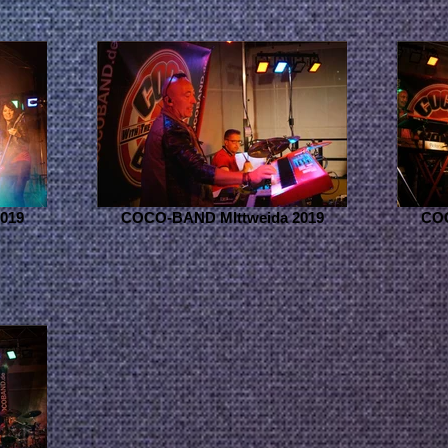
019
COCO-BAND MIttweida 2019
COC