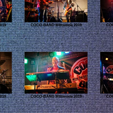
019
COCO-BAND MIttweida 2019
COC
019
COCO-BAND MIttweida 2019
COC